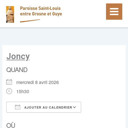
Aller
au
contenu
Joncy
QUAND
mercredi 8 avril 2026
15h30
AJOUTER AU CALENDRIER
Télécharger ICS
Calendrier Google
OÙ