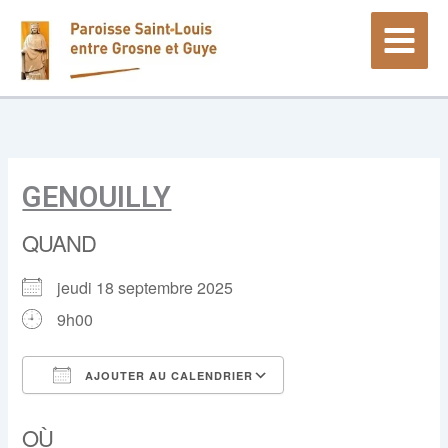
Aller
au
contenu
GENOUILLY
QUAND
jeudi 18 septembre 2025
9h00
AJOUTER AU CALENDRIER
Télécharger ICS
Calendrier Google
OÙ